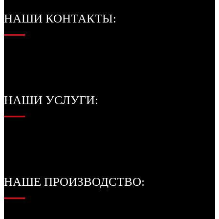
НАШИ КОНТАКТЫ:
8 (831) 414-26-51
order@energprom.com
Нижний Новгород, ул. Васильковая, д.194/1, пом.5
НАШИ УСЛУГИ:
Рубка металла на гильотине
Плазменная резка
Пескоструйная обработка
НАШЕ ПРОИЗВОДСТВО: