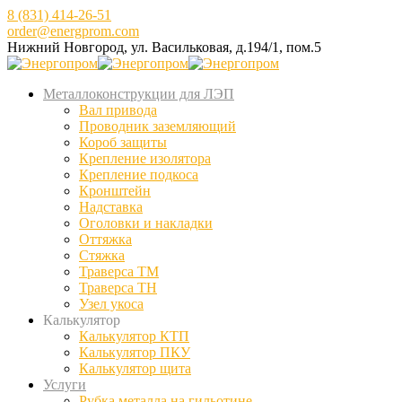
8 (831) 414-26-51
order@energprom.com
Нижний Новгород, ул. Васильковая, д.194/1, пом.5
Металлоконструкции для ЛЭП
Вал привода
Проводник заземляющий
Короб защиты
Крепление изолятора
Крепление подкоса
Кронштейн
Надставка
Оголовки и накладки
Оттяжка
Стяжка
Траверса ТМ
Траверса ТН
Узел укоса
Калькулятор
Калькулятор КТП
Калькулятор ПКУ
Калькулятор щита
Услуги
Рубка металла на гильотине