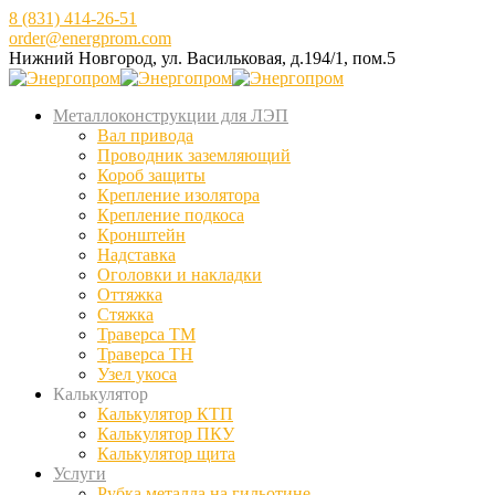
8 (831) 414-26-51
order@energprom.com
Нижний Новгород, ул. Васильковая, д.194/1, пом.5
Металлоконструкции для ЛЭП
Вал привода
Проводник заземляющий
Короб защиты
Крепление изолятора
Крепление подкоса
Кронштейн
Надставка
Оголовки и накладки
Оттяжка
Стяжка
Траверса ТМ
Траверса ТН
Узел укоса
Калькулятор
Калькулятор КТП
Калькулятор ПКУ
Калькулятор щита
Услуги
Рубка металла на гильотине